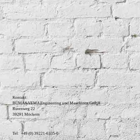
Kontakt:
BÜMA&VEMA Engineering und Maschinen GmbH
Rutenweg 22
39291 Möckern
Tel: +49 (0) 39221-6335-0