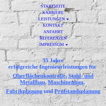
STARTSEITE
KARRIERE
LEISTUNGEN
KONTAKT
ANFAHRT
REFERENZEN
IMPRESSUM
35 Jahre
erfolgreiche Ingenieurleistungen für
Oberflächenkontrolle
,
Stahl- und
Metallbau
,
Maschinenbau
,
Fabrikplanung
und
Prüfstandsplanung