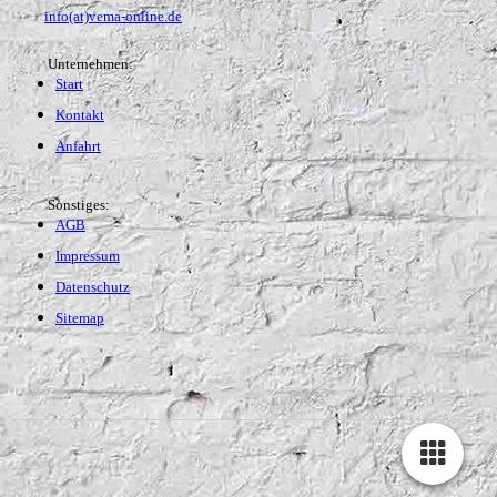
info(at)vema-online.de
Unternehmen:
Start
Kontakt
Anfahrt
Sonstiges:
AGB
Impressum
Datenschutz
Sitemap