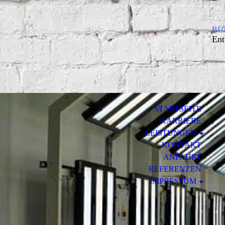
BÜM
Ent
STARTSEITE
KARRIERE
LEISTUNGEN
KONTAKT
ANFAHRT
REFERENZEN
IMPRESSUM