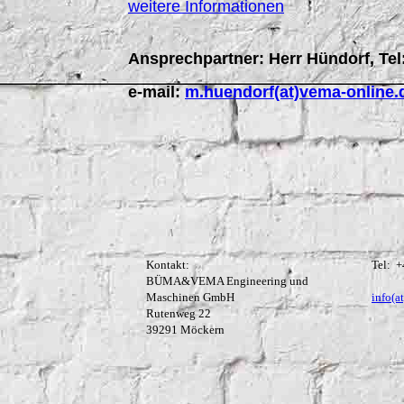
weitere Informationen
Ansprechpartner: Herr Hündorf, Tel
e-mail:
m.huendorf(at)vema-online.
Kontakt:
Tel: +
BÜMA&VEMA Engineering und
Maschinen GmbH
info(a
Rutenweg 22
39291 Möckern