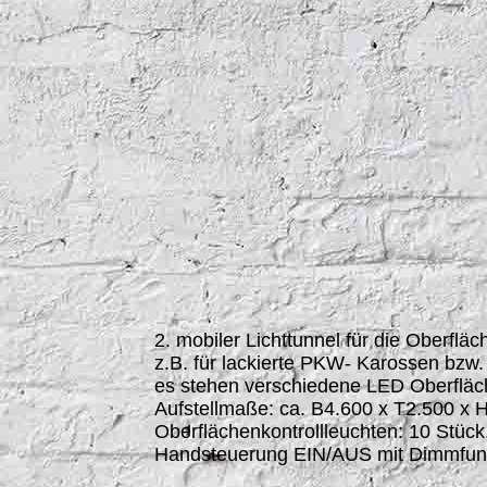
mobiler Lichttunnel mLT2R10L-LPS
2. mobiler Lichttunnel für die Oberfläc
z.B. für lackierte PKW- Karossen bzw.
es stehen verschiedene LED Oberfläch
Aufstellmaße: ca. B4.600 x T2.500 x
Oberflächenkontrollleuchten: 10 Stüc
Handsteuerung EIN/AUS mit Dimmfun