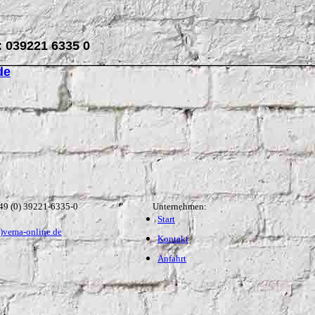
: 039221 6335 0
de
49 (0) 39221-6335-0
Unternehmen:
Start
t)vema-online.de
Kontakt
Anfahrt