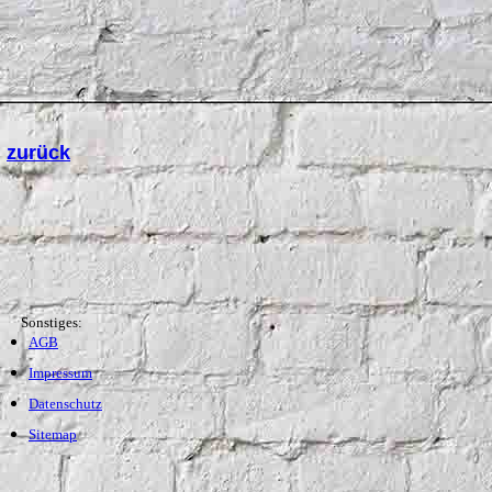
zurück
Sonstiges:
AGB
Impressum
Datenschutz
Sitemap