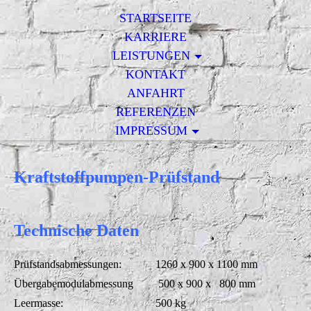
STARTSEITE
KARRIERE
LEISTUNGEN
KONTAKT
ANFAHRT
REFERENZEN
IMPRESSUM
Kraftstoffpumpen-Prüfstand
Technische Daten
Prüfstandsabmessungen:
1260 x 900 x 1100 mm
Übergabemodulabmessung
500 x 900 x 800 mm
Leermasse:
500 kg