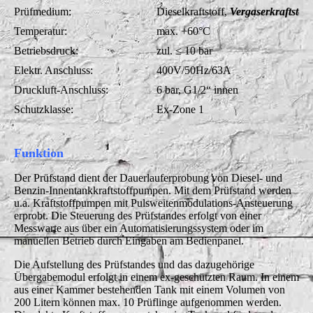
Prüfmedium:
Dieselkraftstoff,
Vergaserkraftstoff
Temperatur:
max. +60°C
Betriebsdruck:
zul. ≤ 10 bar
Elektr. Anschluss:
400V/50Hz/63A
Druckluft-Anschluss:
6 bar, G1/2“ innen
Schutzklasse:
Ex-Zone 1
Funktion
Der Prüfstand dient der Dauerlauferprobung von Diesel- und
Benzin-Innentankkraftstoffpumpen. Mit dem Prüfstand werden
u.a. Kraftstoffpumpen mit Pulsweitenmodulations-Ansteuerung
erprobt. Die Steuerung des Prüfstandes erfolgt von einer
Messwarte aus über ein Automatisierungssystem oder im
manuellen Betrieb durch Eingaben am Bedienpanel.
Die Aufstellung des Prüfstandes und das dazugehörige
Übergabemodul erfolgt in einem ex-geschützten Raum. In einem
aus einer Kammer bestehenden Tank mit einem Volumen von
200 Litern können max. 10 Prüflinge aufgenommen werden.