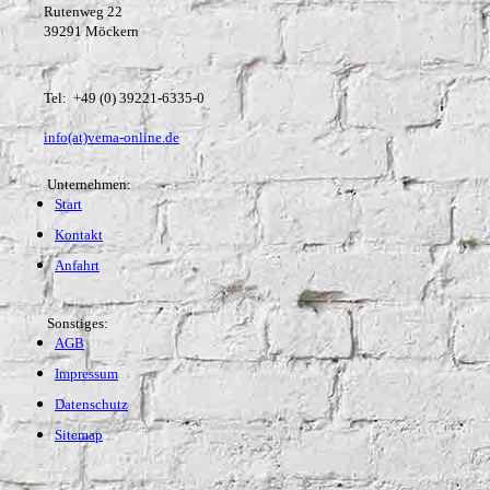
Rutenweg 22
39291 Möckern
Tel: +49 (0) 39221-6335-0
info(at)vema-online.de
Unternehmen:
Start
Kontakt
Anfahrt
Sonstiges:
AGB
Impressum
Datenschutz
Sitemap