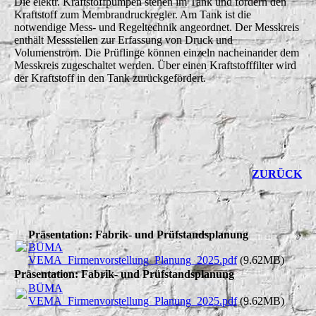
Die elektr. Kraftstoffpumpen stehen im Tank und fördern den
Kraftstoff zum Membrandruckregler. Am Tank ist die
notwendige Mess- und Regeltechnik angeordnet. Der Messkreis
enthält Messstellen zur Erfassung von Druck und
Volumenstrom. Die Prüflinge können einzeln nacheinander dem
Messkreis zugeschaltet werden. Über einen Kraftstofffilter wird
der Kraftstoff in den Tank zurückgefördert.
ZURÜCK
Präsentation: Fabrik- und Prüfstandsplanung
BÜMA
VEMA_Firmenvorstellung_Planung_2025.pdf
(9.62MB)
Präsentation: Fabrik- und Prüfstandsplanung
BÜMA
VEMA_Firmenvorstellung_Planung_2025.pdf
(9.62MB)