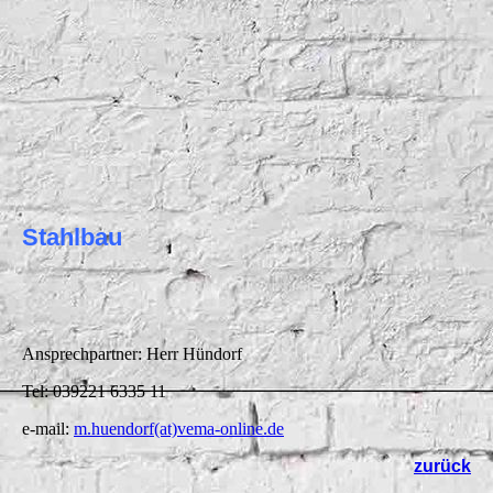
Stahlbau
Ansprechpartner: Herr Hündorf
Tel: 039221 6335 11
e-mail:
m.huendorf(at)vema-online.de
zurück